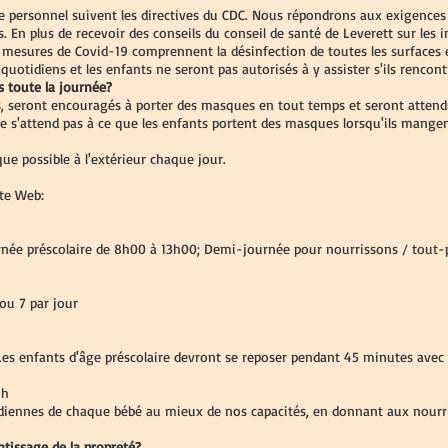
le personnel suivent les directives du CDC. Nous répondrons aux exigences
. En plus de recevoir des conseils du conseil de santé de Leverett sur les 
mesures de Covid-19 comprennent la désinfection de toutes les surfaces e
quotidiens et les enfants ne seront pas autorisés à y assister s'ils rencont
s toute la journée?
ns, seront encouragés à porter des masques en tout temps et seront attendu
e s'attend pas à ce que les enfants portent des masques lorsqu'ils mangent
e possible à l'extérieur chaque jour.
ite Web:
ée préscolaire de 8h00 à 13h00; Demi-journée pour nourrissons / tout-pe
 ou 7 par jour
 Les enfants d'âge préscolaire devront se reposer pendant 45 minutes avec 
 h
idiennes de chaque bébé au mieux de nos capacités, en donnant aux nourr
ntissage de la propreté?