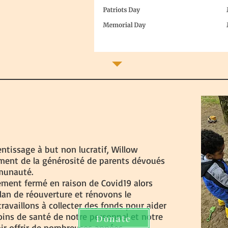
R
ntissage à but non lucratif, Willow
ment de la générosité de parents dévoués
munauté.
ement fermé en raison de Covid19 alors
an de réouverture et rénovons le
travaillons à collecter des fonds pour aider
oins de santé de notre personnel et notre
Donate
ir offrir de nombreuses années